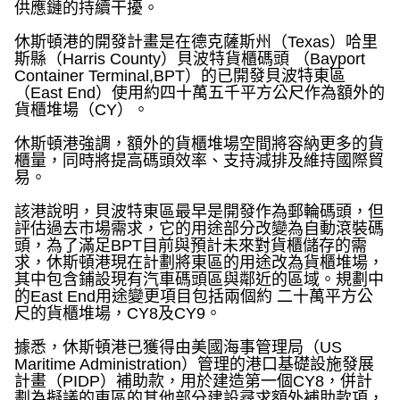
供應鏈的持續干擾。
休斯頓港的開發計畫是在德克薩斯州（
Texas
）哈里
斯縣（
Harris County
）貝波特貨櫃碼頭 （
Bayport
Container Terminal,BPT
）的已開發貝波特東區
（
East End
）使用約四十萬五千平方公尺作為額外的
貨櫃堆場（
CY
）。
休斯頓港強調，額外的貨櫃堆場空間將容納更多的貨
櫃量，同時將提高碼頭效率、支持減排及維持國際貿
易。
該港說明，貝波特東區最早是開發作為郵輪碼頭，但
評估過去市場需求，它的用途部分改變為自動滾裝碼
頭，為了滿足
BPT
目前與預計未來對貨櫃儲存的需
求，休斯頓港現在計劃將東區的用途改為貨櫃堆場，
其中包含鋪設現有汽車碼頭區與鄰近的區域。規劃中
的
East End
用途變更項目包括兩個約 二十萬平方公
尺的貨櫃堆場，
CY8
及
CY9
。
據悉，休斯頓港已獲得由美國海事管理局（
US
Maritime Administration
）管理的港口基礎設施發展
計畫（
PIDP
）補助款，用於建造第一個
CY8
，併計
劃為擬議的東區的其他部分建設尋求額外補助款項，