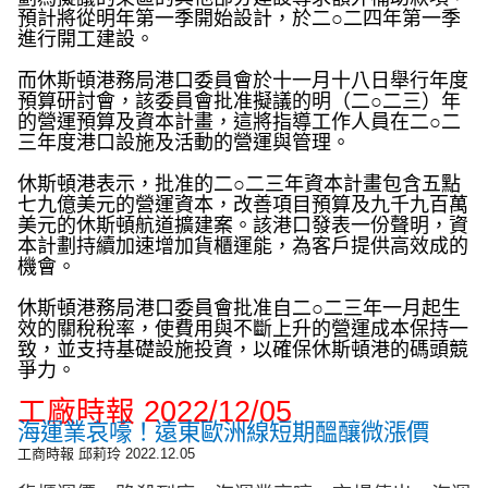
預計將從明年第一季開始設計，於二○二四年第一季
進行開工建設。
而休斯頓港務局港口委員會於十一月十八日舉行年度
預算研討會，該委員會批准擬議的明（二○二三）年
的營運預算及資本計畫，這將指導工作人員在二○二
三年度港口設施及活動的營運與管理。
休斯頓港表示，批准的二○二三年資本計畫包含五點
七九億美元的營運資本，改善項目預算及九千九百萬
美元的休斯頓航道擴建案。該港口發表一份聲明，資
本計劃持續加速增加貨櫃運能，為客戶提供高效成的
機會。
休斯頓港務局港口委員會批准自二○二三年一月起生
效的關稅稅率，使費用與不斷上升的營運成本保持一
致，並支持基礎設施投資，以確保休斯頓港的碼頭競
爭力。
工廠時報
2022/12/05
海運業哀嚎！遠東歐洲線短期醞釀微漲價
工商時報 邱莉玲
2022.12.05