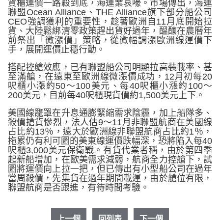
貨櫃運價一路殺到底，海運業哀嚎。市場傳出，海運
聯盟
Ocean Alliance
、
THE Alliance
旗下部分船公司
CEO
強調獲利的重要性，趁著歐洲自
11
月底開始拉
貨、大陸鬆綁清零政策趕出貨好過年，醞釀在農曆年
前祭出「微漲價」策略，從微幅調漲歐洲線運價下
手，展開運價止穩行動。
搭配控艙效應，已有聯盟船公司明顯拉高裝載率、甚
至滿艙，在遠東至歐洲線微漲價成功，
12
月初每
20
呎櫃小漲約
50
～
100
美元、每
40
呎櫃小漲約
100
～
200
美元，目前每
40
呎櫃現貨價約
1,500
美元上下。
美國線籠罩在升息通膨緊縮需求陰霾，加上船隊多、
殺價搶貨慘烈，法人估
9
～
11
月非聯盟航商在美國線
占比約
13
％，遠大於歐洲線非聯盟航商占比約
1
％，
拖累仍有利可圖的美東線運價跌幅深，恐將陷入每
40
呎櫃
3,000
美元保衛戰。有貨代業者稱，由於第四季
起新船增加，在歐美需求減弱，航商全力控艙下，試
圖將運價向上拉一把，但已傳出有小型船公司在過年
當周殺價，先集貨在過年期間載運，由於艙位有限，
聯盟航商是否跟進，有待時間考驗。
上一個
回列表
下一個