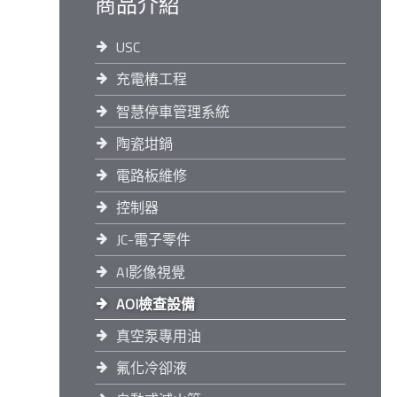
商品介紹
USC
充電樁工程
智慧停車管理系統
陶瓷坩鍋
電路板維修
控制器
JC-電子零件
AI影像視覺
AOI檢查設備
真空泵專用油
氟化冷卻液