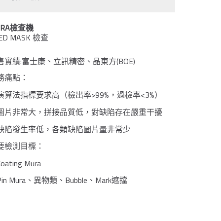
URA檢查機
ED MASK 檢查
售實績:富士康、立訊精密、晶東方(BOE)
務痛點：
>99%
<3%
演算法指標要求高（檢出率
，過檢率
）
圖片非常大，拼接品質低，對缺陷存在嚴重干擾
缺陷發生率低，各類缺陷圖片量非常少
要檢測目標：
Coating Mura
Pin Mura
Bubble
Mark
、異物類、
、
遮擋